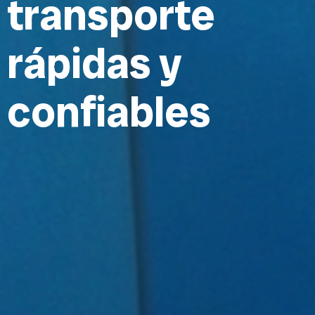
t
r
a
n
s
p
o
r
t
e
r
á
p
i
d
a
s
y
c
o
n
f
i
a
b
l
e
s