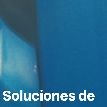
S
o
l
u
c
i
o
n
e
s
d
e